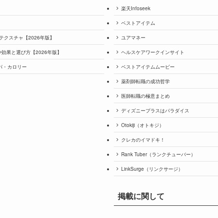
楽天Infoseek
ベストアイテム
テクスチャ【2026年版】
ユアマネー
効果と選び方【2026年版】
ヘルスケアワークインサイト
パ・カロリー
ベストアイテムムービー
薬剤師転職の成功哲学
医師転職の極意まとめ
ディズニープラスはパラダイス
Otokiji（オトキジ）
クレカのイマドキ！
Rank Tuber（ランクチューバー）
LinkSurge（リンクサージ）
掲載に関して