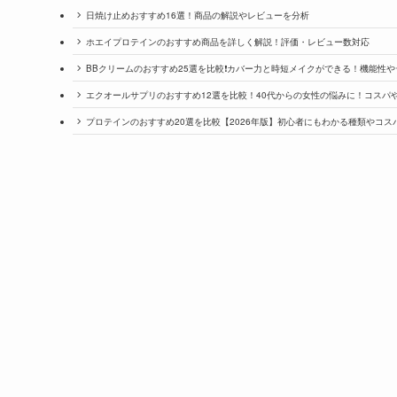
日焼け止めおすすめ16選！商品の解説やレビューを分析
ホエイプロテインのおすすめ商品を詳しく解説！評価・レビュー数対応
BBクリームのおすすめ25選を比較❗️カバー力と時短メイクができる！機能性や
エクオールサプリのおすすめ12選を比較！40代からの女性の悩みに！コスパや
プロテインのおすすめ20選を比較【2026年版】初心者にもわかる種類やコス