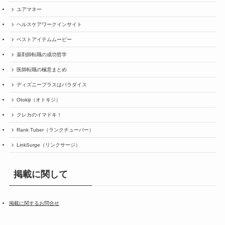
ユアマネー
ヘルスケアワークインサイト
ベストアイテムムービー
薬剤師転職の成功哲学
医師転職の極意まとめ
ディズニープラスはパラダイス
Otokiji（オトキジ）
クレカのイマドキ！
Rank Tuber（ランクチューバー）
LinkSurge（リンクサージ）
掲載に関して
掲載に関するお問合せ