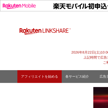
Skip
to
content
【LinkShare Japan Awa
2026年8月22日(土)1
上記時間で広告
ご
アフィリエイトを始める
各サービス紹介
広告