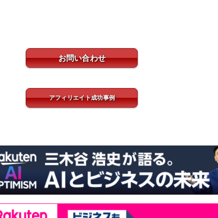
お問い合わせ
アフィリエイト成功事例