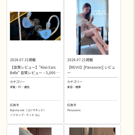
2026.07.31掲載
2026.07.21掲載
【音質レビュー】”Kiwi Ears
【REVO】[Panasonic] レビュ
Belle” 音質レビュー – 5,000 円
ー
DLC 振動板 IEM を “NW –
カテゴリー
カテゴリー
WM1ZM2” で本気レビュー
家電・PC・通信
美容・健康
【2026 年】
広告主
広告主
Kojima.net（コジマネット）
Panasonic
ソフマップ・ドットコム