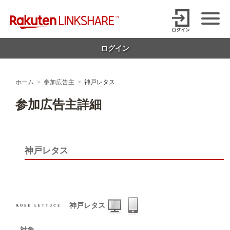
Skip
【1円からお支払い可能】アフィリエイトならリンクシェア・ジャパ
to
content
ン
ログイン
ホーム
参加広告主
神戸レタス
参加広告主詳細
神戸レタス
神戸レタス