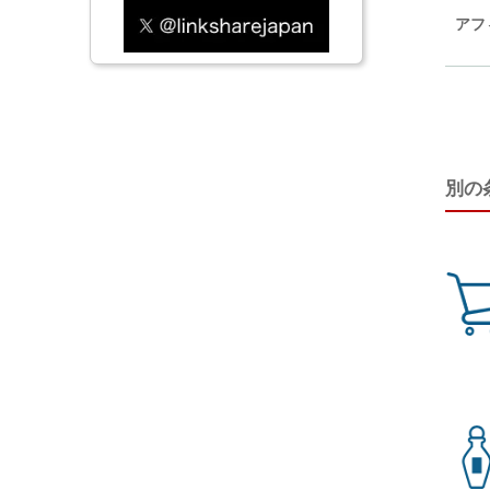
アフ
別の