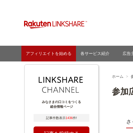
Skip
to
content
【1円からお支払い可能】アフィリエイトならリンクシェア
アフィリエイトを始める
各サービス紹介
広告
ホーム
参加
みなさまの口コミをつくる
総合情報ページ
記事件数表示
1436
件!
さ