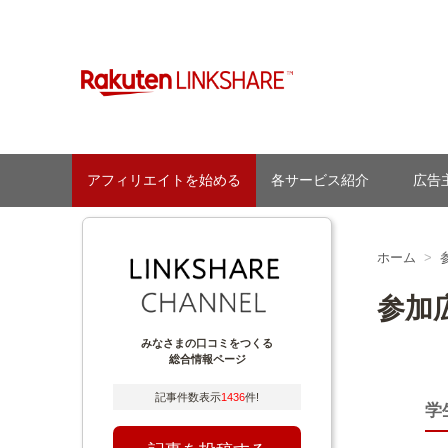
Skip
to
content
【1円からお支払い可能】アフィリエイトならリンクシェア
アフィリエイトを始める
各サービス紹介
広告
ホーム
参加
みなさまの口コミをつくる
総合情報ページ
記事件数表示
1436
件!
学