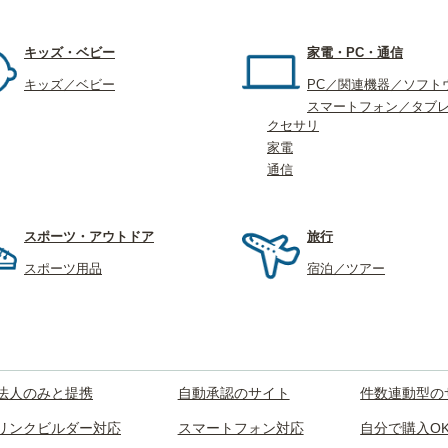
キッズ・ベビー
家電・PC・通信
キッズ／ベビー
PC／関連機器／ソフト
スマートフォン／タブ
クセサリ
家電
通信
スポーツ・アウトドア
旅行
スポーツ用品
宿泊／ツアー
法人のみと提携
自動承認のサイト
件数連動型の
リンクビルダー対応
スマートフォン対応
自分で購入O