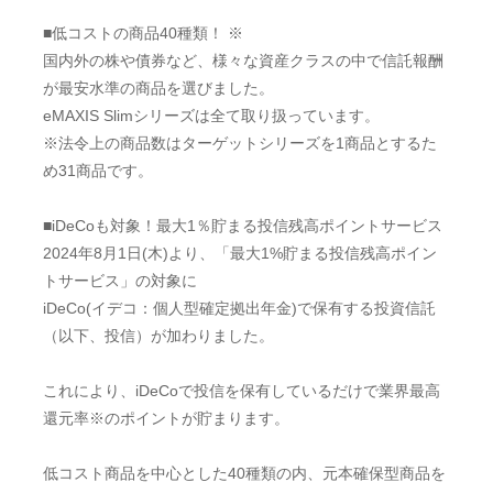
■低コストの商品40種類！ ※
国内外の株や債券など、様々な資産クラスの中で信託報酬
が最安水準の商品を選びました。
eMAXIS Slimシリーズは全て取り扱っています。
※法令上の商品数はターゲットシリーズを1商品とするた
め31商品です。
■iDeCoも対象！最大1％貯まる投信残高ポイントサービス
2024年8月1日(木)より、「最大1%貯まる投信残高ポイン
トサービス」の対象に
iDeCo(イデコ：個人型確定拠出年金)で保有する投資信託
（以下、投信）が加わりました。
これにより、iDeCoで投信を保有しているだけで業界最高
還元率※のポイントが貯まります。
低コスト商品を中心とした40種類の内、元本確保型商品を