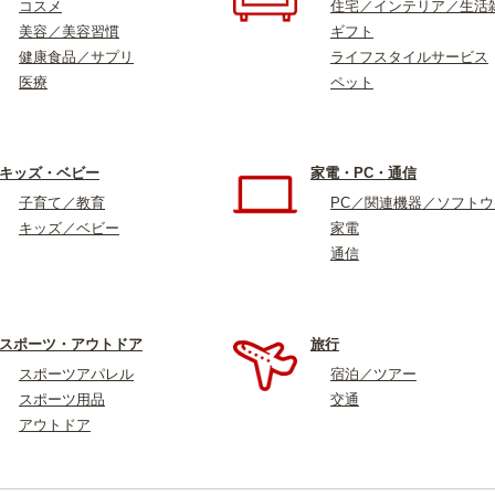
コスメ
住宅／インテリア／生活
美容／美容習慣
ギフト
健康食品／サプリ
ライフスタイルサービス
医療
ペット
キッズ・ベビー
家電・PC・通信
子育て／教育
PC／関連機器／ソフト
キッズ／ベビー
家電
通信
スポーツ・アウトドア
旅行
スポーツアパレル
宿泊／ツアー
スポーツ用品
交通
アウトドア