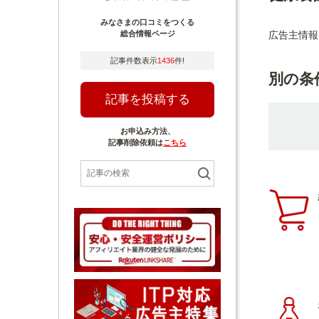
みなさまの口コミをつくる
広告主情報
総合情報ページ
記事件数表示
1436
件!
別の条
記事を投稿する
お申込み方法、
記事削除依頼は
こちら