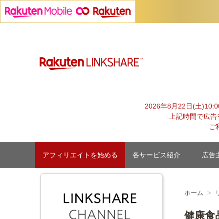
Skip
to
content
【1円からお支払い可能】アフィリエイトならリンクシェア
2026年8月22日(土)1
上記時間で広告
ご
アフィリエイトを始める
各サービス紹介
広告
ホーム
健康食