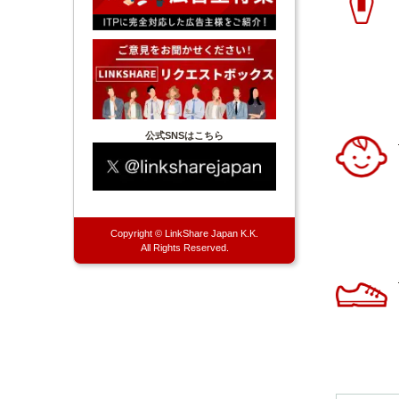
公式SNSはこちら
Copyright © LinkShare Japan K.K.
All Rights Reserved.