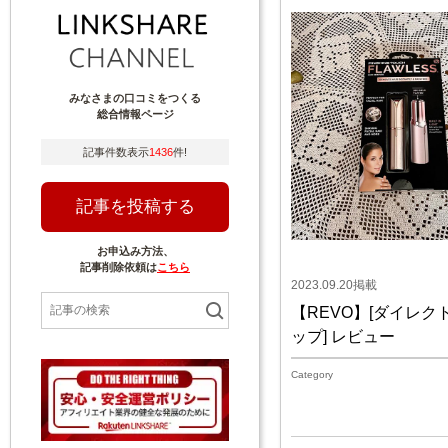
みなさまの口コミをつくる
総合情報ページ
記事件数表示
1436
件!
記事を投稿する
お申込み方法、
記事削除依頼は
こちら
2023.09.20掲載
【REVO】[ダイレク
ップ] レビュー
Category