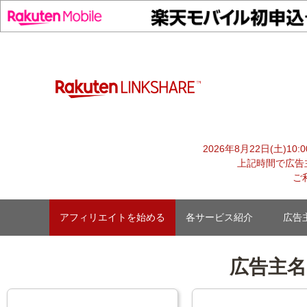
Skip
to
content
【1円からお支払い可能】アフィリエイトならリンクシェア
2026年8月22日(土)1
上記時間で広告
ご
アフィリエイトを始める
各サービス紹介
広告
広告主名