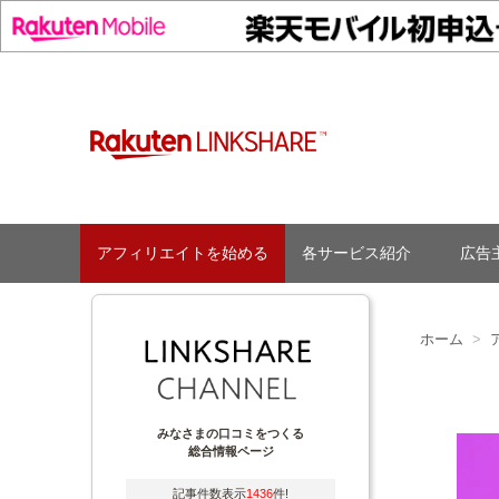
Skip
to
content
アフィリエイトを始める
各サービス紹介
広告
ホーム
みなさまの口コミをつくる
総合情報ページ
記事件数表示
1436
件!