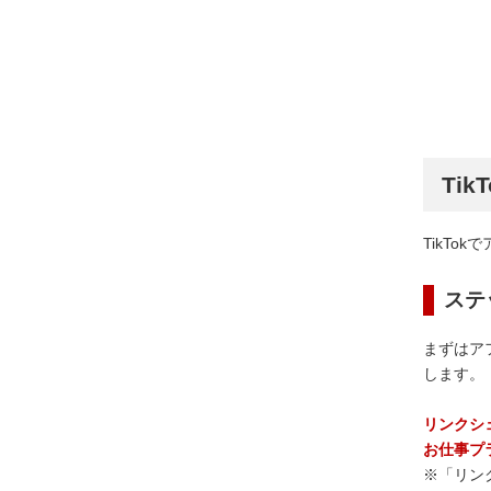
Ti
TikT
ステ
まずはア
します。
リンクシ
お仕事プ
※「リン