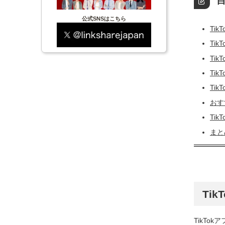
目
公式SNSはこちら
Ti
Ti
Ti
Ti
Ti
おす
Ti
まと
Ti
TikTo