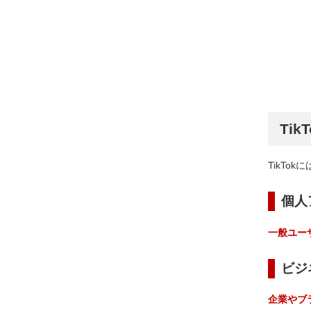
Ti
TikTokに
個人
一般ユー
ビジ
企業やブ