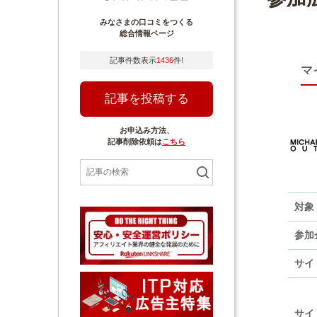
みなさまの口コミをつくる
総合情報ページ
記事件数表示
1436
件!
マ
記事を投稿する
お申込み方法、
記事削除依頼は
こちら
対象
参加
サイ
サイ