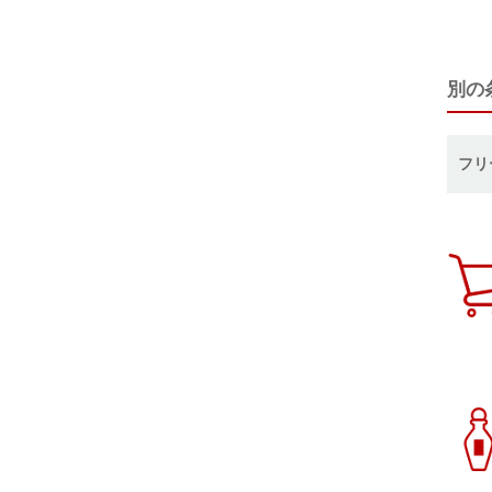
別の
フリ