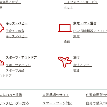
康食品／サプリ
ライフスタイルサービス
療
ペット
キッズ・ベビー
家電・PC・通信
子育て／教育
PC／関連機器／ソフト
キッズ／ベビー
家電
通信
スポーツ・アウトドア
旅行
スポーツアパレル
宿泊／ツアー
スポーツ用品
交通
ウトドア
法人のみと提携
自動承認のサイト
件数連動型の
リンクビルダー対応
スマートフォン対応
自分で購入O