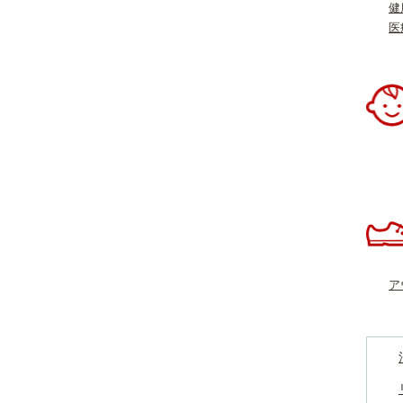
健
医
ア