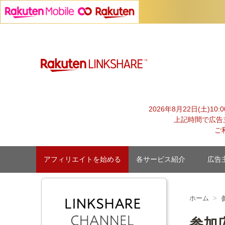
Skip
to
content
advertiser-html
2026年8月22日(土)1
上記時間で広告
ご
アフィリエイトを始める
各サービス紹介
広告
ホーム
参加