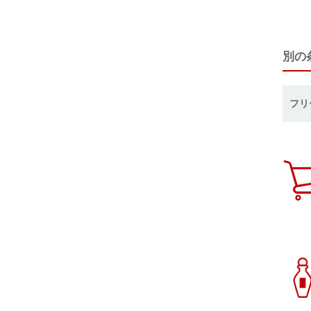
別の
フリ