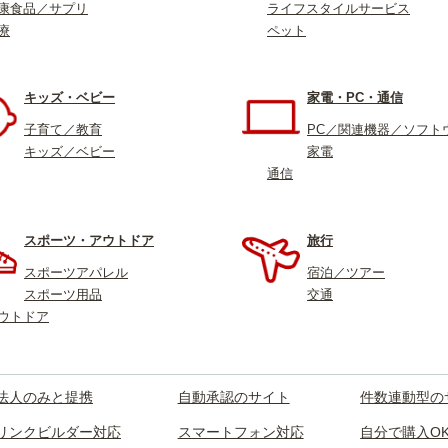
康食品／サプリ
ライフスタイルサービス
療
ペット
キッズ・ベビー
家電・PC・通信
子育て／教育
PC／関連機器／ソフト
キッズ／ベビー
家電
通信
スポーツ・アウトドア
旅行
スポーツアパレル
宿泊／ツアー
スポーツ用品
交通
ウトドア
法人のみと提携
自動承認のサイト
件数連動型の
リンクビルダー対応
スマートフォン対応
自分で購入O