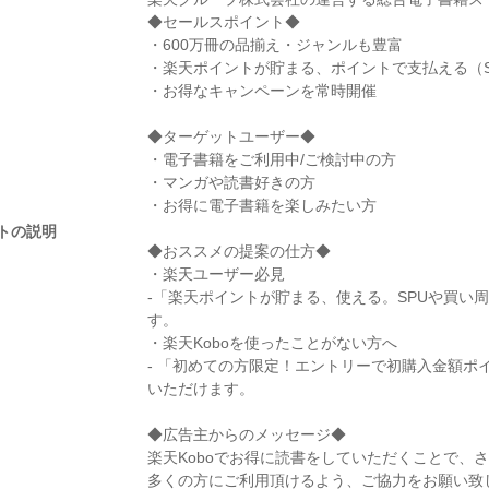
◆セールスポイント◆
・600万冊の品揃え・ジャンルも豊富
・楽天ポイントが貯まる、ポイントで支払える（S
・お得なキャンペーンを常時開催
◆ターゲットユーザー◆
・電子書籍をご利用中/ご検討中の方
・マンガや読書好きの方
・お得に電子書籍を楽しみたい方
トの説明
◆おススメの提案の仕方◆
・楽天ユーザー必見
-「楽天ポイントが貯まる、使える。SPUや買い
す。
・楽天Koboを使ったことがない方へ
- 「初めての方限定！エントリーで初購入金額ポ
いただけます。
◆広告主からのメッセージ◆
楽天Koboでお得に読書をしていただくことで、
多くの方にご利用頂けるよう、ご協力をお願い致