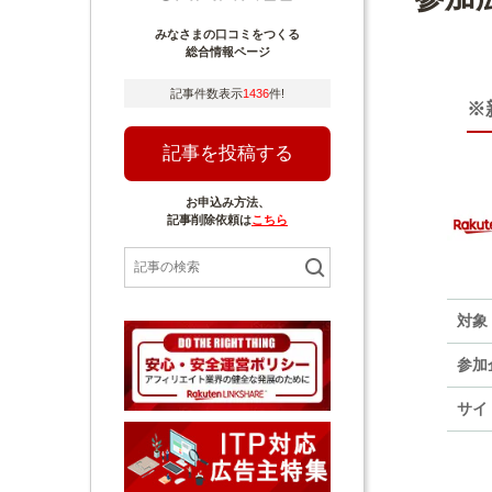
みなさまの口コミをつくる
総合情報ページ
記事件数表示
1436
件!
※
記事を投稿する
お申込み方法、
記事削除依頼は
こちら
対象
参加
サイ