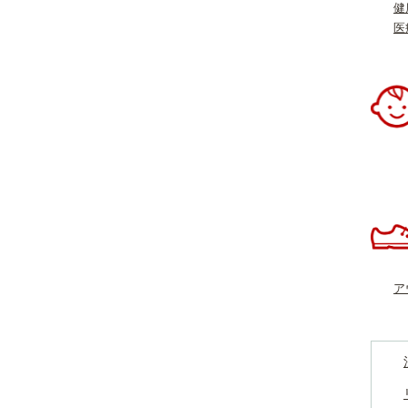
健
医
ア