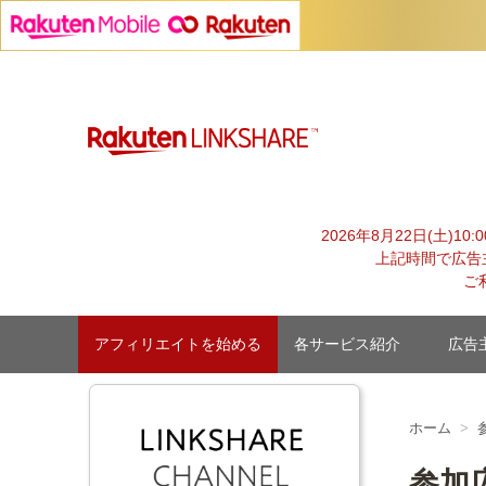
Skip
to
content
advertiser-html
2026年8月22日(土)1
上記時間で広告
ご
アフィリエイトを始める
各サービス紹介
広告
ホーム
参加