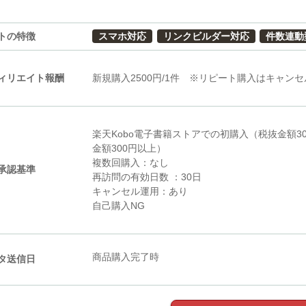
トの特徴
スマホ対応
リンクビルダー対応
件数連動
ィリエイト報酬
新規購入2500円/1件 ※リピート購入はキャン
楽天Kobo電子書籍ストアでの初購入（税抜金額3
金額300円以上）
複数回購入：なし
承認基準
再訪問の有効日数 ：30日
キャンセル運用：あり
自己購入NG
商品購入完了時
タ送信日