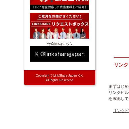
公式SNSはこちら
リンク
Copyright © LinkShare Japan K.K.
All Rights Reserved.
まずはじめ
リンクビル
を確認して
リンクビ