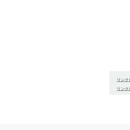
リンク
リンク