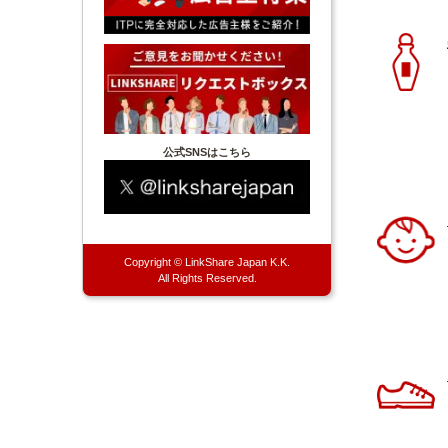
公式SNSはこちら
Copyright © LinkShare Japan K.K.
All Rights Reserved.