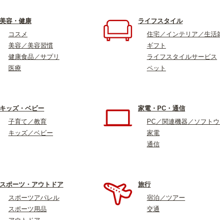
美容・健康
ライフスタイル
コスメ
住宅／インテリア／生活
美容／美容習慣
ギフト
健康食品／サプリ
ライフスタイルサービス
医療
ペット
キッズ・ベビー
家電・PC・通信
子育て／教育
PC／関連機器／ソフト
キッズ／ベビー
家電
通信
スポーツ・アウトドア
旅行
スポーツアパレル
宿泊／ツアー
スポーツ用品
交通