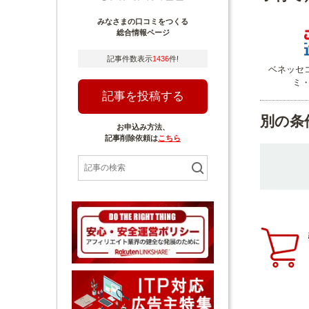
みなさまの口コミをつくる
総合情報ページ
記事件数表示
1436
件!
ベネッセ
ミ
記事を投稿する
別の条
お申込み方法、
記事削除依頼は
こちら