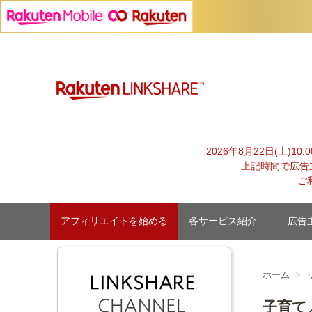
Skip
to
content
【1円からお支払い可能】アフィリエイトならリンクシェア
2026年8月22日(土)1
上記時間で広告
ご
アフィリエイトを始める
各サービス紹介
広告
ホーム
子育て