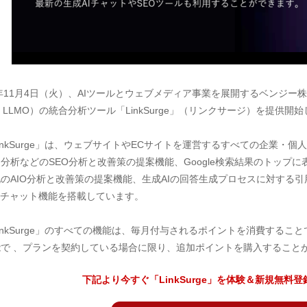
5年11月4日（火）、AIツールとウェブメディア事業を展開するベンジー株
・LLMO）の統合分析ツール「LinkSurge」（リンクサージ）を提供開
nkSurge」は、ウェブサイトやECサイトを運営するすべての企業・
分析などのSEO分析と改善策の提案機能、Google検索結果のトップに表示さ
のAIO分析と改善策の提案機能、生成AIの回答生成プロセスに対する
Iチャット機能を搭載しています。
nkSurge」のすべての機能は、毎月付与されるポイントを消費する
能で 、プランを契約している場合に限り、追加ポイントを購入すること
下記より今すぐ「LinkSurge」を体験＆新規無料