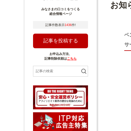
お知
みなさまの口コミをつくる
総合情報ページ
記事件数表示
1436
件!
ベ
記事を投稿する
サ
お申込み方法、
記事削除依頼は
こちら