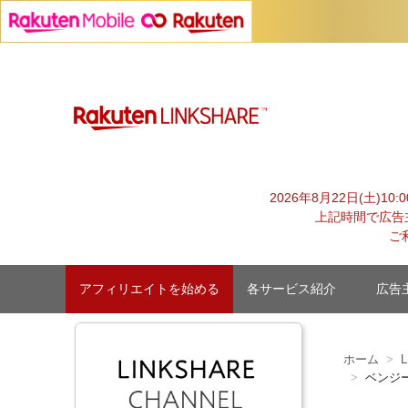
Skip
to
ベンジーと共同開発したS
content
「L
2026年8月22日(土)1
上記時間で広告
ご
アフィリエイトを始める
各サービス紹介
広告
ホーム
L
ベンジー