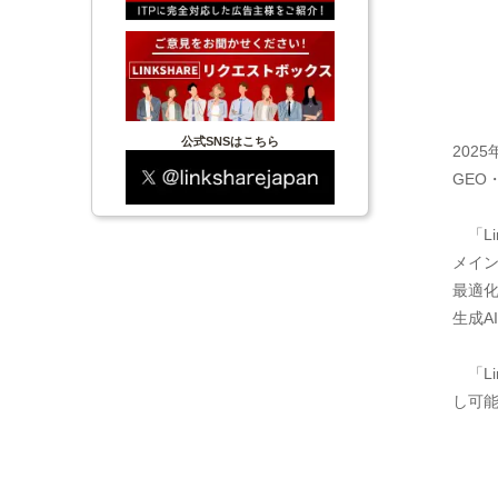
公式SNSはこちら
202
GEO
「Li
メイン
最適化
生成A
「Li
し可