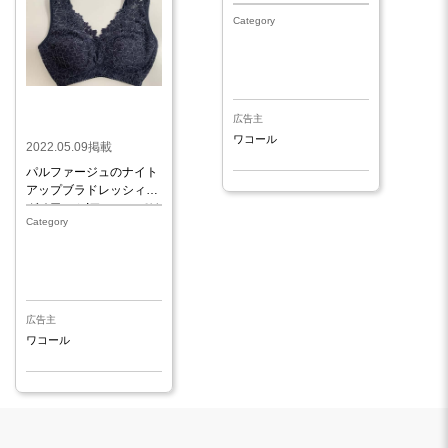
Category
広告主
ワコール
2022.05.09掲載
パルファージュのナイト
アップブラドレッシィの
ガチ口コミ!ワコールでは
Category
1番おススメ！
広告主
ワコール