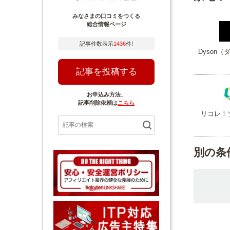
みなさまの口コミをつくる
総合情報ページ
記事件数表示
1436
件!
Dyson
記事を投稿する
お申込み方法、
記事削除依頼は
こちら
リコレ！
別の条