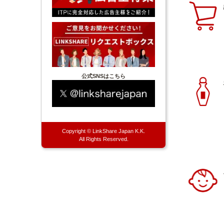
公式SNSはこちら
Copyright © LinkShare Japan K.K.
All Rights Reserved.