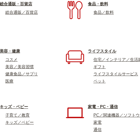
総合通販・百貨店
食品・飲料
総合通販／百貨店
食品／飲料
美容・健康
ライフスタイル
コスメ
住宅／インテリア／生活
美容／美容習慣
ギフト
健康食品／サプリ
ライフスタイルサービス
医療
ペット
キッズ・ベビー
家電・PC・通信
子育て／教育
PC／関連機器／ソフト
キッズ／ベビー
家電
通信