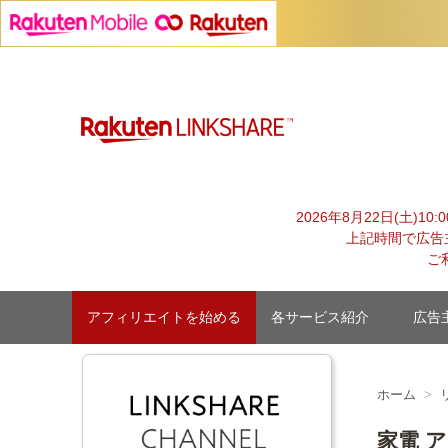
Skip
to
content
【1円からお支払い可能】アフィリエイトならリンクシェア
2026年8月22日(土)1
上記時間で広告
ご
アフィリエイトを始める
各サービス紹介
広告
ホーム
家電 