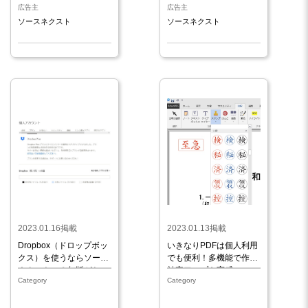
広告主
広告主
ソースネクスト
ソースネクスト
2023.01.16掲載
2023.01.13掲載
Dropbox（ドロップボッ
いきなりPDFは個人利用
クス）を使うならソース
でも便利！多機能で作業
ネクストの３年版がお
効率アップも実感
Category
Category
得！