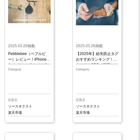
2025.03.28掲載
2025.03.26掲載
Pebblebee（ペブルビ
【2025年】紛失防止タグ
ー）レビュー！iPhone・
おすすめランキング！財
Androidのクラウドトラ
布や鍵をGPSで管理しよ
Category
Category
ッキングに対応した二刀
う
流の紛失防止タグ
広告主
広告主
ソースネクスト
ソースネクスト
楽天市場
楽天市場