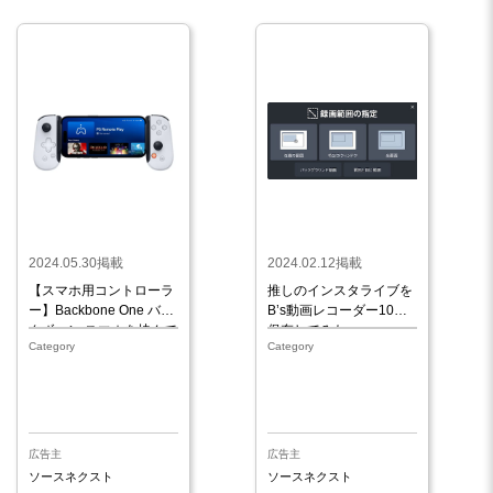
2024.05.30掲載
2024.02.12掲載
【スマホ用コントローラ
推しのインスタライブを
ー】Backbone One バッ
B’s動画レコーダー10で
クボーン スマホを挟んで
保存してみた
Category
Category
ゲーム機風に！ Android
iPhone対応
広告主
広告主
ソースネクスト
ソースネクスト