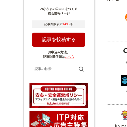
みなさまの口コミをつくる
総合情報ページ
記事件数表示
1436
件!
記事を投稿する
お申込み方法、
記事削除依頼は
こちら
Koji