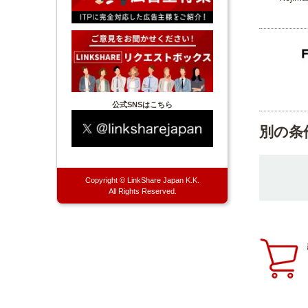
公式SNSはこちら
別の条
Copyright © LinkShare Japan K.K.
All Rights Reserved.