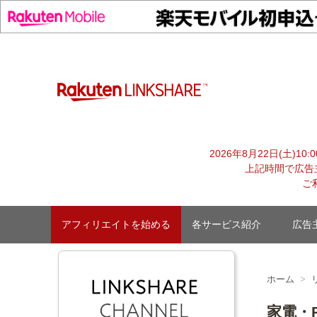
Skip
to
content
【1円からお支払い可能】アフィリエイトならリンクシェア
2026年8月22日(土)1
上記時間で広告
ご
アフィリエイトを始める
各サービス紹介
広告
ホーム
家電・