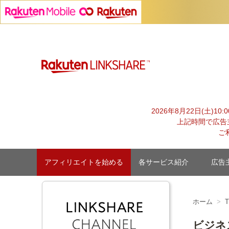
Skip
to
content
【1円からお支払い可能】アフィリエイトならリンクシェア
2026年8月22日(土)1
上記時間で広告
ご
アフィリエイトを始める
各サービス紹介
広告
ホーム
ビジネ