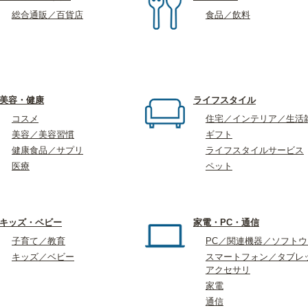
総合通販／百貨店
食品／飲料
美容・健康
ライフスタイル
コスメ
住宅／インテリア／生活
美容／美容習慣
ギフト
健康食品／サプリ
ライフスタイルサービス
医療
ペット
キッズ・ベビー
家電・PC・通信
子育て／教育
PC／関連機器／ソフト
キッズ／ベビー
スマートフォン／タブレ
アクセサリ
家電
通信