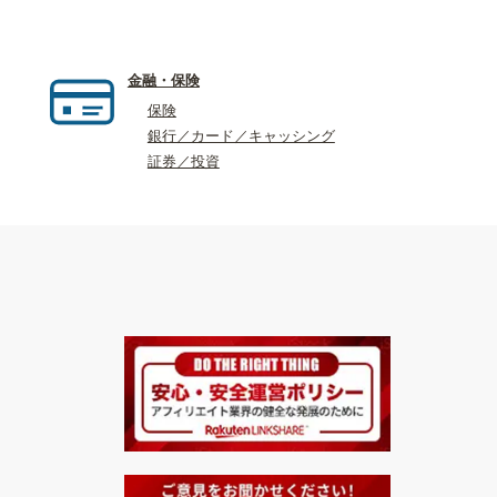
金融・保険
保険
銀行／カード／キャッシング
証券／投資