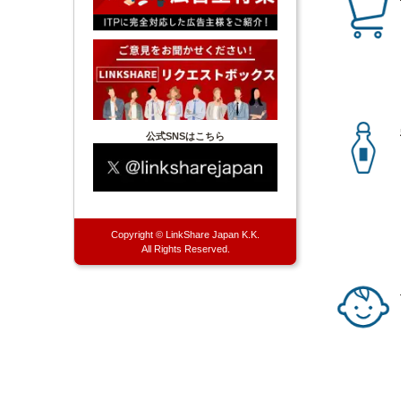
公式SNSはこちら
Copyright © LinkShare Japan K.K.
All Rights Reserved.