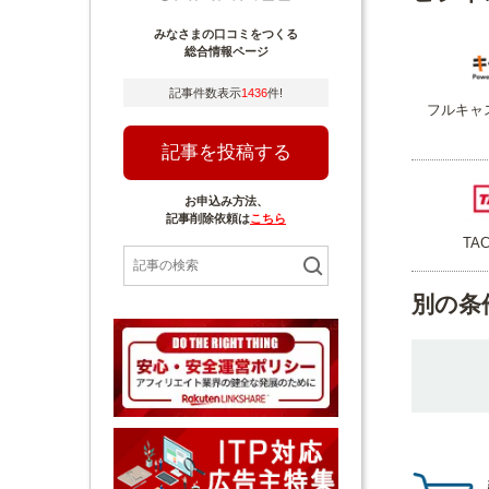
みなさまの口コミをつくる
総合情報ページ
記事件数表示
1436
件!
フルキャ
記事を投稿する
お申込み方法、
記事削除依頼は
こちら
TA
別の条