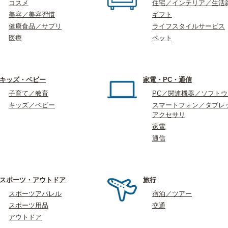
コスメ
住宅／インテリア／生活
美容／美容習慣
ギフト
健康食品／サプリ
ライフスタイルサービス
医療
ペット
キッズ・ベビー
家電・PC・通信
子育て／教育
PC／関連機器／ソフト
キッズ／ベビー
スマートフォン／タブレ
アクセサリ
家電
通信
スポーツ・アウトドア
旅行
スポーツアパレル
宿泊／ツアー
スポーツ用品
交通
アウトドア