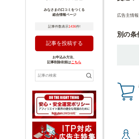
みなさまの口コミをつくる
広告主情報
総合情報ページ
記事件数表示
1436
件!
別の条
記事を投稿する
お申込み方法、
記事削除依頼は
こちら