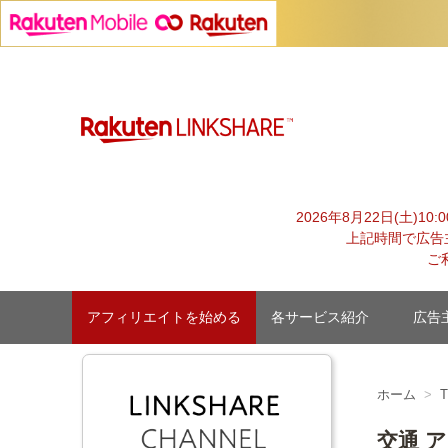
Skip
to
content
【1円からお支払い可能】アフィリエイトならリンクシェア
2026年8月22日(土)1
上記時間で広告
ご
アフィリエイトを始める
各サービス紹介
広告
ホーム
交通 