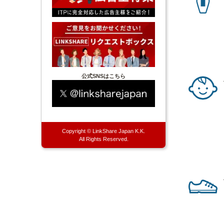
公式SNSはこちら
Copyright © LinkShare Japan K.K.
All Rights Reserved.