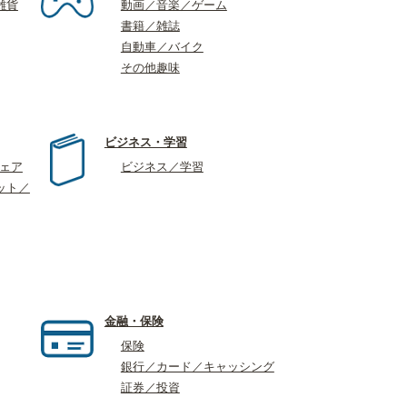
雑貨
動画／音楽／ゲーム
書籍／雑誌
自動車／バイク
その他趣味
ビジネス・学習
ウェア
ビジネス／学習
ット／
金融・保険
保険
銀行／カード／キャッシング
証券／投資