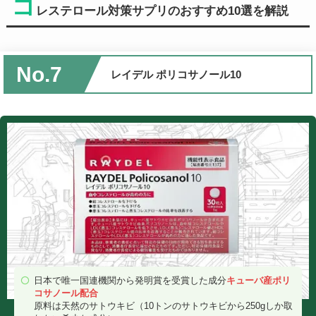
コ
レステロール対策サプリのおすすめ10選を解説
No.7
レイデル ポリコサノール10
日本で唯一国連機関から発明賞を受賞した成分
キューバ産ポリ
コサノール配合
原料は天然のサトウキビ（10トンのサトウキビから250gしか取