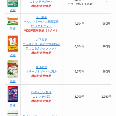
コレステサポート
–
モニターお試し1,000円
機能性表示食品
詳細
大正製薬
ヘルスマネージ 大麦若葉青
4,104円
980円
汁 ＜キトサン＞
詳細
特定保健用食品（トクホ）
大正製薬
コレステロールと中性脂肪が
4,104円
980円
気になる方のタブレット
機能性表示食品
詳細
和漢の森
オリーブ＆ギャバの恵み
5,373円
980円
機能性表示食品
詳細
DMJえがお生活
コレステ生活
3,700円
2,960円
機能性表示食品
詳細