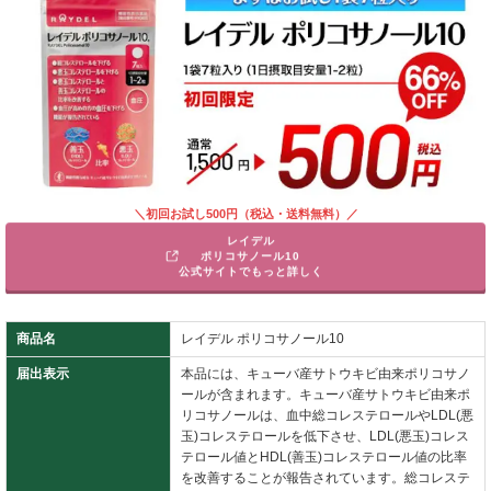
＼初回お試し500円（税込・送料無料）／
レイデル
ポリコサノール10
公式サイトでもっと詳しく
商品名
レイデル ポリコサノール10
届出表示
本品には、キューバ産サトウキビ由来ポリコサノ
ールが含まれます。キューバ産サトウキビ由来ポ
リコサノールは、血中総コレステロールやLDL(悪
玉)コレステロールを低下させ、LDL(悪玉)コレス
テロール値とHDL(善玉)コレステロール値の比率
を改善することが報告されています。総コレステ