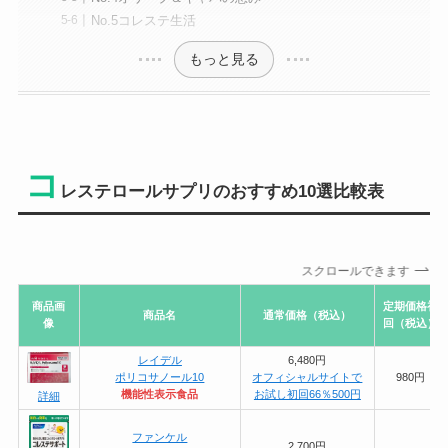
No.5コレステ生活
もっと見る
コ
レステロールサプリのおすすめ10選比較表
スクロールできます
商品画
定期価格初
商品名
通常価格（税込）
像
回（税込）
レイデル
6,480円
ポリコサノール10
オフィシャルサイトで
980円
機能性表示食品
お試し初回66％500円
詳細
ファンケル
2,700円