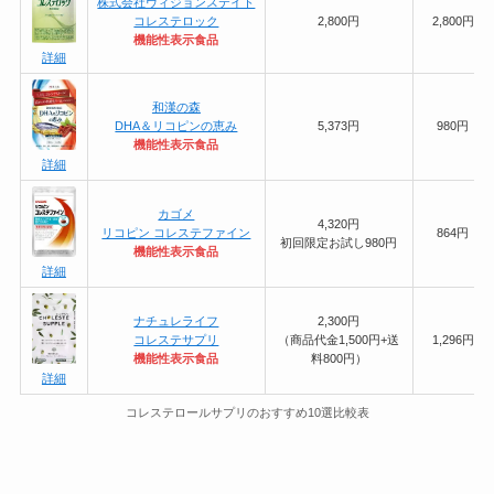
株式会社ヴィジョンステイト
コレステロック
2,800円
2,800円
機能性表示食品
詳細
和漢の森
DHA＆リコピンの恵み
5,373円
980円
機能性表示食品
詳細
カゴメ
4,320円
リコピン コレステファイン
864円
初回限定お試し980円
機能性表示食品
詳細
ナチュレライフ
2,300円
コレステサプリ
（商品代金1,500円+送
1,296円
機能性表示食品
料800円）
詳細
コレステロールサプリのおすすめ10選比較表