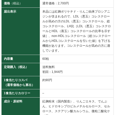
価格
（税込）
通常価格：2,700円
届出表示
本品には紅麹ポリケチド・りんご由来プロシアニ
ジンが含まれるので、LDL（悪玉）コレステロー
ルが高めの方のLDL（悪玉）コレステロール、総
コレステロール、LH比［LDL（悪玉）コレステロ
ールとHDL（善玉）コレステロールの比率を示す
値］、non-HDLコレステロール［総コレステロー
ルからHDLコレステロールを引いた値］を下げる
機能があります。コレステロールが高めの方に適
しています。
内容量
60粒
定期購入（税込）
送料無料
初回：1,944円
1食当たりコスパ
約90円
（通常価格から算出）
1食当たりカロリー
–
成分・原材料
紅麹粉末（国内製造）、りんごエキス、でんぷ
ん、ヒドロキシプロピルメチルセルロース、セル
ロース、ステアリン酸カルシウム、微粒二酸化ケ