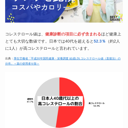
コレステロール値は、
健康診断の項目に必ず含まれる
ほど健康上
とても大切な数値です。日本では40代を超えると
52.3％
（約2人
に1人）が高コレステロールと言われています。
出典：
厚生労働省「平成30年国民健康・栄養調査 結成LDLコレステロール値（直接法）の
分布」＜薬の使用者を除＞