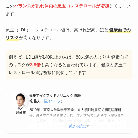
この
バランスが乱れ体内の悪玉コレステロールが増加
してしまい
ます。
悪玉（LDL）コレステロール値は、高ければ高いほど
健康面での
リスク
が高くなります。
例えば、LDL値が140以上の人は、80未満の人よりも健康面で
のリスクが
3.8倍
も高くなると言われています。健康と悪玉コ
レステロール値は密接に関係しています。
銀座アイグラッドクリニック 院長
乾 雅人
（
紹介ページ
）
2010年、東京大学医学部卒業。同大学附属病院で初期臨床研
監修者
修、外科専門研修を修了。同大学大学院では外科学（呼吸器外
科）を専攻し、肺移植領域の研究に従事。2020年、銀座アイグ
…続きを読む
ラッドクリニックを開業。臨床行為に従事する傍ら、医療コン
サルティング会社も経営。総合病院や製薬会社、保険会社、会
計事務所などの業務を補佐し、医療の社会問題化と向き合って