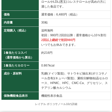
ロールやLDL(悪玉)コレステロールが高めの方に
適した食品です。
価格
通常価格：6,480円（税込）
内容量
30粒
定期購入（税込）
送料無料
初回：980円 2回目以降：通常価格から10％割引
2回以上継続で初回980円
いつでもお休みできます。
1食当たりコスパ
約216円
（通常価格から算出）
1食当たりカロリー
0.867kcal
成分・原材料
乳糖(ドイツ製造)、サトウキビ抽出末(ポリコサノ
ール含有)(キューバ製造)、澱粉分解物/結晶セルロ
ース、HPMC、HPC、CMC-Ca、グリセリン、ス
テアリン酸カルシウム
保険機能食品表示
機能性表示食品
レイデル ポリコサノール10の詳細