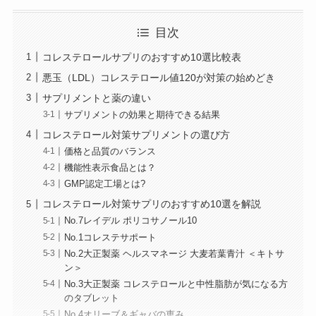
いる。NMNの上位互換である5デアザフラビン（TND1128）臨
床研究の第一人者でもあり、眠れる知財の普及に尽力してい
目次
る。
コレステロールサプリのおすすめ10選比較表
悪玉（LDL）コレステロール値120が対策の始めどき
サプリメントと薬の違い
サプリメントの効果と期待できる結果
コレステロール対策サプリメントの選び方
価格と品質のバランス
機能性表示食品とは？
GMP認定工場とは?
コレステロール対策サプリのおすすめ10選を解説
No.7レイデル ポリコサノール10
No.1コレステサポート
No.2大正製薬 ヘルスマネージ 大麦若葉青汁 ＜キトサ
ン＞
No.3大正製薬 コレステロールと中性脂肪が気になる方
のタブレット
No.4オリーブ＆ギャバの恵み